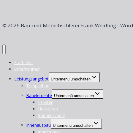
© 2026 Bau-und Möbeltischlerei Frank Weidling - Wor
Startseite
Unternehmen
Leistungsangebot
Untermenü umschalten
Treppenbau
Bauelemente
Untermenü umschalten
Fenster
Haustüren
Sonnenschutz
Innenausbau
Untermenü umschalten
Innentüren